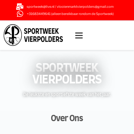
sportweek@live.nl / vlooienmarktvierpolders@gmail.com
+31683449641 (alleen bereikbaar rondom de Sportweek)
SPORTWEEK
VIERPOLDERS
De leukste en sportiefste week van het jaar.
Over Ons