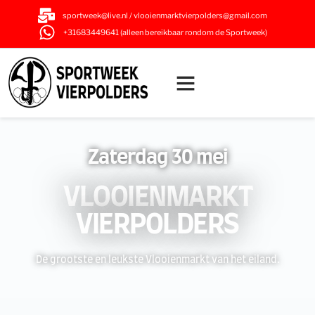
sportweek@live.nl / vlooienmarktvierpolders@gmail.com
+31683449641 (alleen bereikbaar rondom de Sportweek)
Zaterdag 30 mei
VLOOIENMARKT
VIERPOLDERS
De grootste en leukste Vlooienmarkt van het eiland.