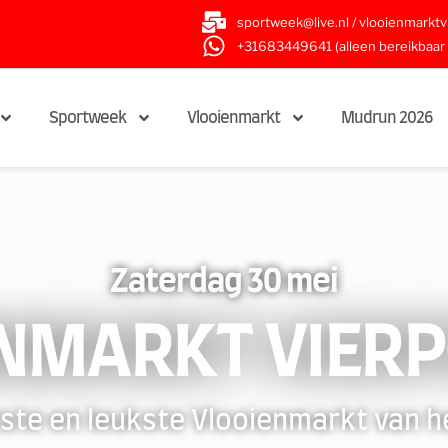
sportweek@live.nl / vlooienmarkt
+31683449641 (alleen bereikbaar
Sportweek
Vlooienmarkt
Mudrun 2026
Zaterdag 30 mei
NMARKT VIER
ste en leukste Vlooienmarkt van he