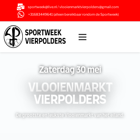
sportweek@live.nl / vlooienmarktvierpolders@gmail.com
+31683449641 (alleen bereikbaar rondom de Sportweek)
Zaterdag 30 mei
VLOOIENMARKT
VIERPOLDERS
De grootste en leukste Vlooienmarkt van het eiland.