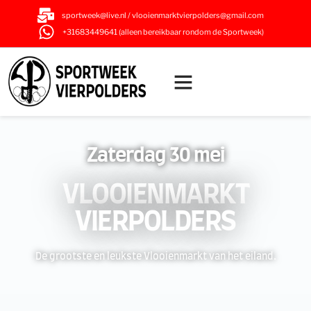
sportweek@live.nl / vlooienmarktvierpolders@gmail.com
+31683449641 (alleen bereikbaar rondom de Sportweek)
Zaterdag 30 mei
VLOOIENMARKT
VIERPOLDERS
De grootste en leukste Vlooienmarkt van het eiland.